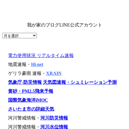
我が家のブログLINE公式アカウント
電力使用状況 リアルタイム速報
地震速報・
Hi-net
ゲリラ豪雨 速報・
XRAIN
気象庁-防災情報
天気図速報・シュミレーション予測
黄砂・PM2.5飛来予報
国際気象海洋iMOC
さいたま市の詳細天気
河川警戒情報・
河川防災情報
河川警戒情報・
河川水位情報