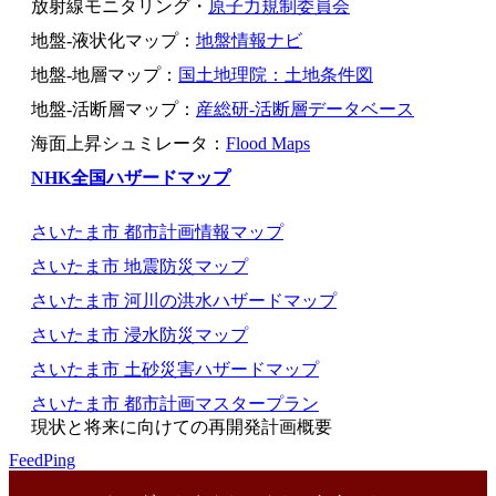
放射線モニタリング・
原子力規制委員会
地盤-液状化マップ：
地盤情報ナビ
地盤-地層マップ：
国土地理院：土地条件図
地盤-活断層マップ：
産総研-活断層データベース
海面上昇シュミレータ：
Flood Maps
NHK全国ハザードマップ
さいたま市 都市計画情報マップ
さいたま市 地震防災マップ
さいたま市 河川の洪水ハザードマップ
さいたま市 浸水防災マップ
さいたま市 土砂災害ハザードマップ
さいたま市 都市計画マスタープラン
現状と将来に向けての再開発計画概要
FeedPing