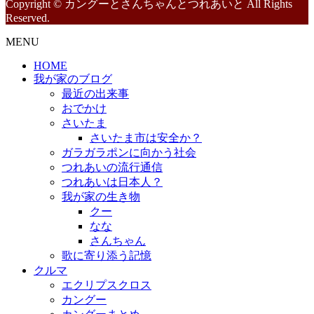
Copyright © カングーとさんちゃんとつれあいと All Rights
Reserved.
MENU
HOME
我が家のブログ
最近の出来事
おでかけ
さいたま
さいたま市は安全か？
ガラガラポンに向かう社会
つれあいの流行通信
つれあいは日本人？
我が家の生き物
クー
なな
さんちゃん
歌に寄り添う記憶
クルマ
エクリプスクロス
カングー