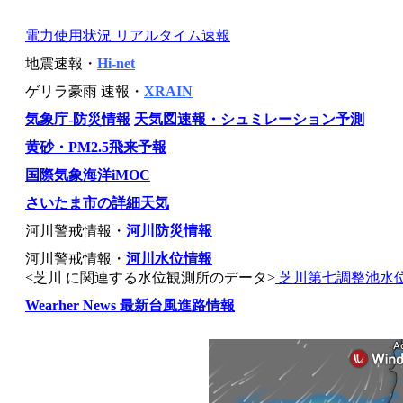
電力使用状況 リアルタイム速報
地震速報・
Hi-net
ゲリラ豪雨 速報・
XRAIN
気象庁-防災情報
天気図速報・シュミレーション予測
黄砂・PM2.5飛来予報
国際気象海洋iMOC
さいたま市の詳細天気
河川警戒情報・
河川防災情報
河川警戒情報・
河川水位情報
<芝川 に関連する水位観測所のデータ>
芝川第七調整池水
Wearher News 最新台風進路情報