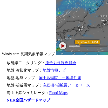
Windy.com 長期気象予報マップ
放射線モニタリング・
原子力規制委員会
地盤-液状化マップ：
地盤情報ナビ
地盤-地層マップ：
国土地理院：土地条件図
地盤-活断層マップ：
産総研-活断層データベース
海面上昇シュミレータ：
Flood Maps
NHK全国ハザードマップ