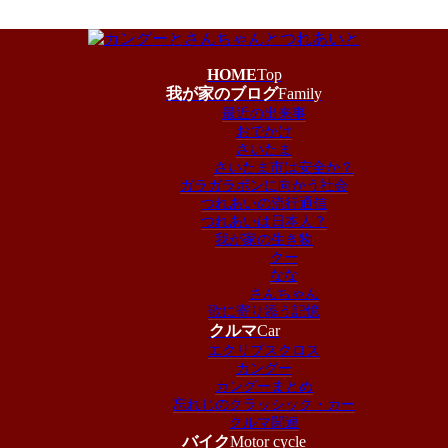
HOME
Top
我が家のブログ
Family
最近の出来事
おでかけ
さいたま
さいたま市は安全か？
ガラガラポンに向かう社会
つれあいの流行通信
つれあいは日本人？
我が家の生き物
クー
なな
さんちゃん
歌に寄り添う記憶
クルマ
Car
エクリプスクロス
カングー
カングーまとめ
忘れじのクラッシック・カー
クルマ関連
バイク
Motor cycle