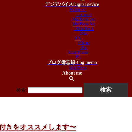
デジデバイス
Digital device
Macintosh
mac mini
MacBook pro
MacBook Air
13MacBook
iMac
iOS
iPhone
iPad
SmartPhone
PC
ブログ備忘録
Blog memo
WordPress
About me
検索:
能付きをオススメします〜