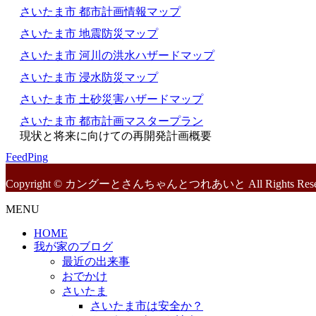
さいたま市 都市計画情報マップ
さいたま市 地震防災マップ
さいたま市 河川の洪水ハザードマップ
さいたま市 浸水防災マップ
さいたま市 土砂災害ハザードマップ
さいたま市 都市計画マスタープラン
現状と将来に向けての再開発計画概要
FeedPing
Copyright © カングーとさんちゃんとつれあいと All Rights Reser
MENU
HOME
我が家のブログ
最近の出来事
おでかけ
さいたま
さいたま市は安全か？