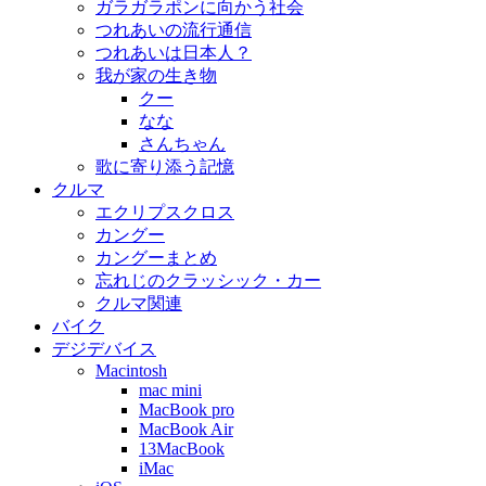
ガラガラポンに向かう社会
つれあいの流行通信
つれあいは日本人？
我が家の生き物
クー
なな
さんちゃん
歌に寄り添う記憶
クルマ
エクリプスクロス
カングー
カングーまとめ
忘れじのクラッシック・カー
クルマ関連
バイク
デジデバイス
Macintosh
mac mini
MacBook pro
MacBook Air
13MacBook
iMac