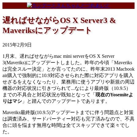
コンテンツへスキップ
ナビゲーションに移動
遅ればせながらOS X Server3 &
Maveriksにアップデート
2015年2月9日
1月末、遅ればせながらmac mini serverをOS X Server
3(Maveriks)にアップデートしました。昨年の今頃「Maveriks
は完全スルー決定」とか言ってたのに、昨年末2013 Macbook
air購入で強制的に10.9対応させられた際に対応アプリを購入
せざるをえなくなったり、業務用に使うアプリや新規の周辺
機器の対応状況に引きづられて...なにより最終版（10.9.5）
までの不具合と対応状況が既知となって「
現在のYosemiteよ
りはマシ
」と踏んでのアップデートであります。
Maveriks最終版(10.9.5)アップデートまでに伴う問題点と対策
は調査済み、サードパーティー対応も完了済みなので、不具
合に頭を悩ます無用な時間は全てスキップできて楽々でし
た。