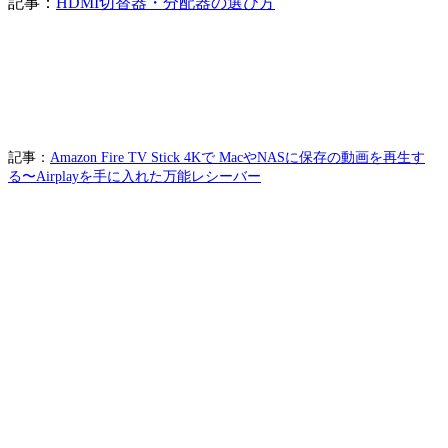
記事：
HDMI切替器・分配器の選び方
記事：
Amazon Fire TV Stick
4K
で
MacやNASに保存の動画を再生す
る〜Airplayを手に入れた万能レシーバー