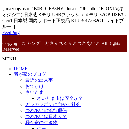
[amazonjs asin="B0BLGFB8NV" locale="JP" title="KIOXIA(キ
オクシア) 旧東芝メモリ USBフラッシュメモリ 32GB USB3.2
Gen1 日本製 国内サポート正規品 KLU301A032GL ライトブ
ルー"]
FeedPing
Copyright © カングーとさんちゃんとつれあいと All Rights
Reserved.
MENU
HOME
我が家のブログ
最近の出来事
おでかけ
さいたま
さいたま市は安全か？
ガラガラポンに向かう社会
つれあいの流行通信
つれあいは日本人？
我が家の生き物
クー