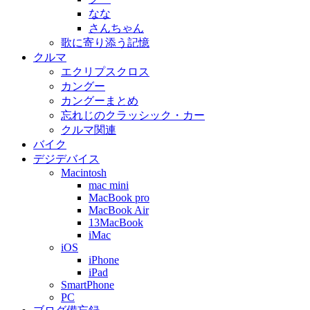
なな
さんちゃん
歌に寄り添う記憶
クルマ
エクリプスクロス
カングー
カングーまとめ
忘れじのクラッシック・カー
クルマ関連
バイク
デジデバイス
Macintosh
mac mini
MacBook pro
MacBook Air
13MacBook
iMac
iOS
iPhone
iPad
SmartPhone
PC