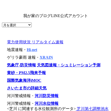
我が家のブログLINE公式アカウント
電力使用状況 リアルタイム速報
地震速報・
Hi-net
ゲリラ豪雨 速報・
XRAIN
気象庁-防災情報
天気図速報・シュミレーション予測
黄砂・PM2.5飛来予報
国際気象海洋iMOC
さいたま市の詳細天気
河川警戒情報・
河川防災情報
河川警戒情報・
河川水位情報
<芝川 に関連する水位観測所のデータ>
芝川第七調整池水