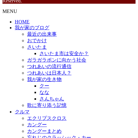
Reserved.
MENU
HOME
我が家のブログ
最近の出来事
おでかけ
さいたま
さいたま市は安全か？
ガラガラポンに向かう社会
つれあいの流行通信
つれあいは日本人？
我が家の生き物
クー
なな
さんちゃん
歌に寄り添う記憶
クルマ
エクリプスクロス
カングー
カングーまとめ
忘れじのクラッシック・カー