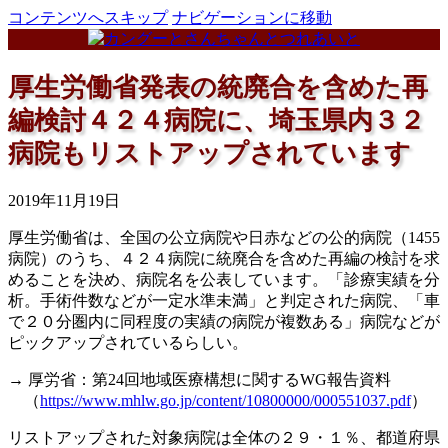
コンテンツへスキップ
ナビゲーションに移動
厚生労働省発表の統廃合を含めた再
編検討４２４病院に、埼玉県内３２
病院もリストアップされています
2019年11月19日
厚生労働省は、全国の公立病院や日赤などの公的病院（1455
病院）のうち、４２４病院に統廃合を含めた再編の検討を求
めることを決め、病院名を公表しています。「診療実績を分
析。手術件数などが一定水準未満」と判定された病院、「車
で２０分圏内に同程度の実績の病院が複数ある」病院などが
ピックアップされているらしい。
→ 厚労省：第24回地域医療構想に関するWG報告資料
（
https://www.mhlw.go.jp/content/10800000/000551037.pdf
）
リストアップされた対象病院は全体の２９・１％、都道府県