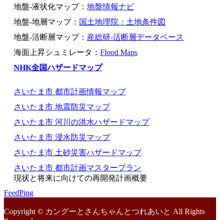
地盤-液状化マップ：
地盤情報ナビ
地盤-地層マップ：
国土地理院：土地条件図
地盤-活断層マップ：
産総研-活断層データベース
海面上昇シュミレータ：
Flood Maps
NHK全国ハザードマップ
さいたま市 都市計画情報マップ
さいたま市 地震防災マップ
さいたま市 河川の洪水ハザードマップ
さいたま市 浸水防災マップ
さいたま市 土砂災害ハザードマップ
さいたま市 都市計画マスタープラン
現状と将来に向けての再開発計画概要
FeedPing
Copyright © カングーとさんちゃんとつれあいと All Rights