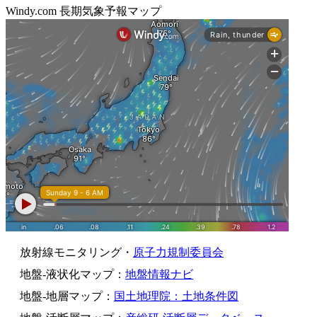
Windy.com 長期気象予報マップ
放射線モニタリング・
原子力規制委員会
地盤-液状化マップ：
地盤情報ナビ
地盤-地層マップ：
国土地理院：土地条件図