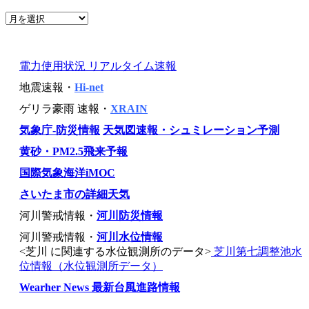
電力使用状況 リアルタイム速報
地震速報・
Hi-net
ゲリラ豪雨 速報・
XRAIN
気象庁-防災情報
天気図速報・シュミレーション予測
黄砂・PM2.5飛来予報
国際気象海洋iMOC
さいたま市の詳細天気
河川警戒情報・
河川防災情報
河川警戒情報・
河川水位情報
<芝川 に関連する水位観測所のデータ>
芝川第七調整池水
位情報（水位観測所データ）
Wearher News 最新台風進路情報