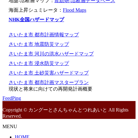
地盤-活断層マップ：
産総研-活断層データベース
海面上昇シュミレータ：
Flood Maps
NHK全国ハザードマップ
さいたま市 都市計画情報マップ
さいたま市 地震防災マップ
さいたま市 河川の洪水ハザードマップ
さいたま市 浸水防災マップ
さいたま市 土砂災害ハザードマップ
さいたま市 都市計画マスタープラン
現状と将来に向けての再開発計画概要
FeedPing
Copyright © カングーとさんちゃんとつれあいと All Rights
Reserved.
MENU
HOME