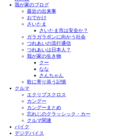
我が家のブログ
最近の出来事
おでかけ
さいたま
さいたま市は安全か？
ガラガラポンに向かう社会
つれあいの流行通信
つれあいは日本人？
我が家の生き物
クー
なな
さんちゃん
歌に寄り添う記憶
クルマ
エクリプスクロス
カングー
カングーまとめ
忘れじのクラッシック・カー
クルマ関連
バイク
デジデバイス