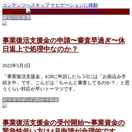
コンテンツへスキップ
ナビゲーションに移動
最近の出来事
事業復活支援金の申請〜審査早過ぎ〜休
日返上で処理中なのか？
2022年5月2日
「事業復活支援金」4/28に申請したら 5/2には「お振込み手
続き中」です。こんどは「ちゃんと審査してるのか？」と思
うくらい対応が早いトーマツです。
ガラガラポンに向かう社会
事業復活支援金の受付開始〜事業資金の
緊急性低い方は4月申請が合理的です