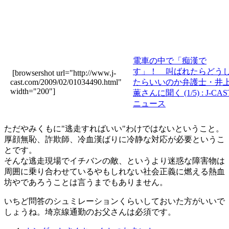
電車の中で「痴漢で
す」！ 叫ばれたらどう
[browsershot url="http://www.j-
cast.com/2009/02/01034490.html"
たらいいのか弁護士・井
width="200"]
薫さんに聞く (1/5) : J-CAS
ニュース
ただやみくもに"逃走すればいい"わけではないということ。
厚顔無恥、詐欺師、冷血漢ばりに冷静な対応が必要というこ
とです。
そんな逃走現場でイチバンの敵、というより迷惑な障害物は
周囲に乗り合わせているやもしれない社会正義に燃える熱血
坊やであろうことは言うまでもありません。
いちど問答のシュミレーションくらいしておいた方がいいで
しょうね。埼京線通勤のお父さんは必須です。