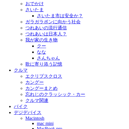
おでかけ
さいたま
さいたま市は安全か？
ガラガラポンに向かう社会
つれあいの流行通信
つれあいは日本人？
我が家の生き物
クー
なな
さんちゃん
歌に寄り添う記憶
クルマ
エクリプスクロス
カングー
カングーまとめ
忘れじのクラッシック・カー
クルマ関連
バイク
デジデバイス
Macintosh
mac mini
MacBook pro