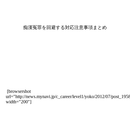
痴漢冤罪を回避する対応注意事項まとめ
[browsershot
url="http://news.mynavi.jp/c_career/level1/yoko/2012/07/post_195
width="200"]