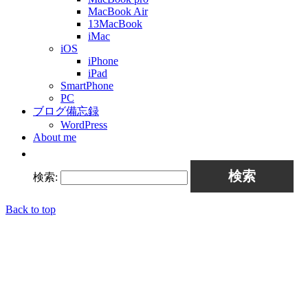
MacBook Air
13MacBook
iMac
iOS
iPhone
iPad
SmartPhone
PC
ブログ備忘録
WordPress
About me
検索:
Back to top