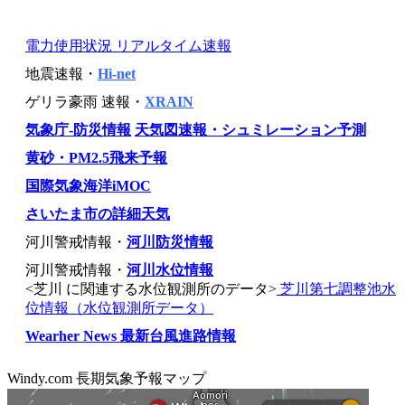
電力使用状況 リアルタイム速報
地震速報・
Hi-net
ゲリラ豪雨 速報・
XRAIN
気象庁-防災情報
天気図速報・シュミレーション予測
黄砂・PM2.5飛来予報
国際気象海洋iMOC
さいたま市の詳細天気
河川警戒情報・
河川防災情報
河川警戒情報・
河川水位情報
<芝川 に関連する水位観測所のデータ>
芝川第七調整池水
位情報（水位観測所データ）
Wearher News 最新台風進路情報
Windy.com 長期気象予報マップ