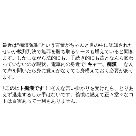
最近は”痴漢冤罪”という言葉がちゃんと世の中に認知された
せいか裁判判決で無罪を勝ち取るケースも増えていると聞き
ます。しかしながら法的にも、手続き的にも昔となんら変わ
っていないのが現状。電車内の身近で｢
キャー、痴漢
！｣なん
て声を聞いたら身に覚えがなくても身構えておく必要があり
ます。
｢
このヒト痴漢です！
｣そんな言い掛かりを受けたら、とりあ
えず逃走するしか手はないです。義憤に燃えて正々堂々なコ
トは百害あって一利もありません。