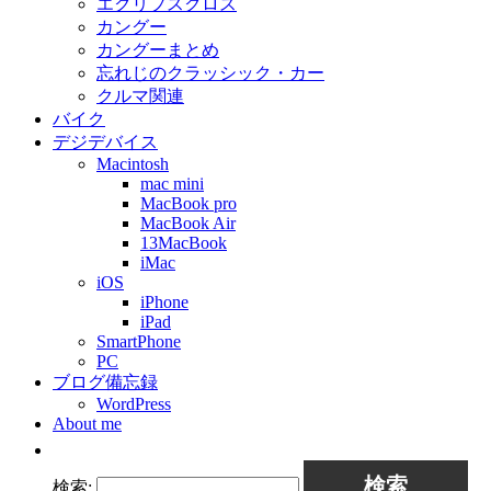
エクリプスクロス
カングー
カングーまとめ
忘れじのクラッシック・カー
クルマ関連
バイク
デジデバイス
Macintosh
mac mini
MacBook pro
MacBook Air
13MacBook
iMac
iOS
iPhone
iPad
SmartPhone
PC
ブログ備忘録
WordPress
About me
検索: