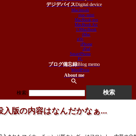
デジデバイス
Digital device
Macintosh
mac mini
MacBook pro
MacBook Air
13MacBook
iMac
iOS
iPhone
iPad
SmartPhone
PC
ブログ備忘録
Blog memo
WordPress
About me
検索:
入版の内容はなんだかなぁ...