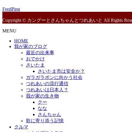
FeedPing
Copyright © カングーとさんちゃんとつれあいと All Rights Reser
MENU
HOME
我が家のブログ
最近の出来事
おでかけ
さいたま
さいたま市は安全か？
ガラガラポンに向かう社会
つれあいの流行通信
つれあいは日本人？
我が家の生き物
クー
なな
さんちゃん
歌に寄り添う記憶
クルマ