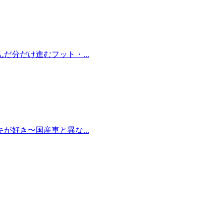
だ分だけ進むフット・...
が好き〜国産車と異な...