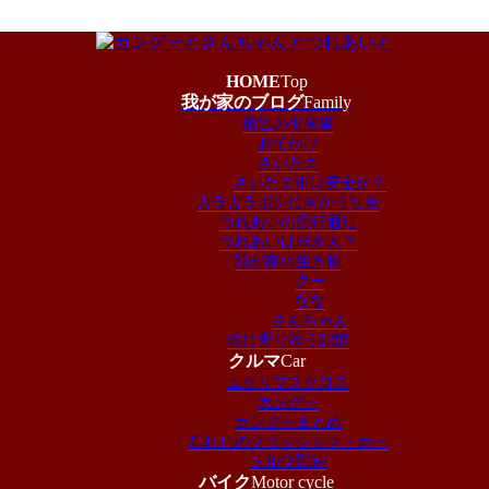
HOME
Top
我が家のブログ
Family
最近の出来事
おでかけ
さいたま
さいたま市は安全か？
ガラガラポンに向かう社会
つれあいの流行通信
つれあいは日本人？
我が家の生き物
クー
なな
さんちゃん
歌に寄り添う記憶
クルマ
Car
エクリプスクロス
カングー
カングーまとめ
忘れじのクラッシック・カー
クルマ関連
バイク
Motor cycle