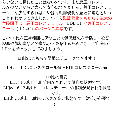
ら少ないに超したことはないのです。また悪玉コレステロー
ルが少ないからと言って安心はできません。善玉コレステロ
ール が少なすぎれば、やはり動脈硬化が急速に進むという
こともわかってきました。つまり
動脈硬化をもたらす最大の
危険因子は、悪玉コレステロール
（LDL-C）
と善玉コレステ
ロール
（HDL-C）
のバランス異常
です。
このLH比を正常範囲に保つことで動脈硬化を予防し、心筋
梗塞や脳梗塞などの病気から身を守るためにも、ご自分の
LH比をチェックしてみましょう。
LH比はこちらで簡単にチェックできます！
LH比 = LDLコレステロール値 ÷ HDLコレステロール値
LH比の目安:
LH比 1.5以下 :血管内がきれいで健康な状態です。
LH比 1.6～2.4以上 :コレステロールの蓄積が疑われる状態
です。
LH比 2.5以上 :健康リスクが高い状態です。対策が必要で
す。