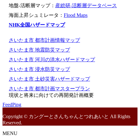
地盤-活断層マップ：
産総研-活断層データベース
海面上昇シュミレータ：
Flood Maps
NHK全国ハザードマップ
さいたま市 都市計画情報マップ
さいたま市 地震防災マップ
さいたま市 河川の洪水ハザードマップ
さいたま市 浸水防災マップ
さいたま市 土砂災害ハザードマップ
さいたま市 都市計画マスタープラン
現状と将来に向けての再開発計画概要
FeedPing
Copyright © カングーとさんちゃんとつれあいと All Rights
Reserved.
MENU