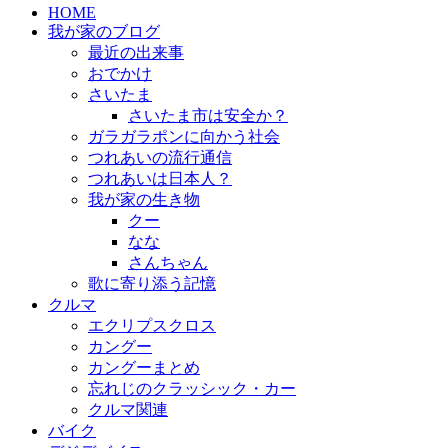
HOME
我が家のブログ
最近の出来事
おでかけ
さいたま
さいたま市は安全か？
ガラガラポンに向かう社会
つれあいの流行通信
つれあいは日本人？
我が家の生き物
クー
なな
さんちゃん
歌に寄り添う記憶
クルマ
エクリプスクロス
カングー
カングーまとめ
忘れじのクラッシック・カー
クルマ関連
バイク