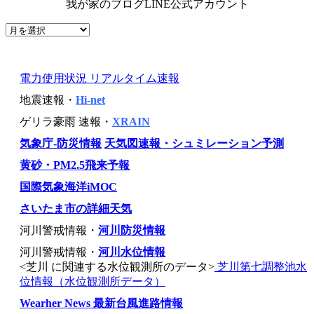
我が家のブログLINE公式アカウント
電力使用状況 リアルタイム速報
地震速報・
Hi-net
ゲリラ豪雨 速報・
XRAIN
気象庁-防災情報
天気図速報・シュミレーション予測
黄砂・PM2.5飛来予報
国際気象海洋iMOC
さいたま市の詳細天気
河川警戒情報・
河川防災情報
河川警戒情報・
河川水位情報
<芝川 に関連する水位観測所のデータ>
芝川第七調整池水
位情報（水位観測所データ）
Wearher News 最新台風進路情報