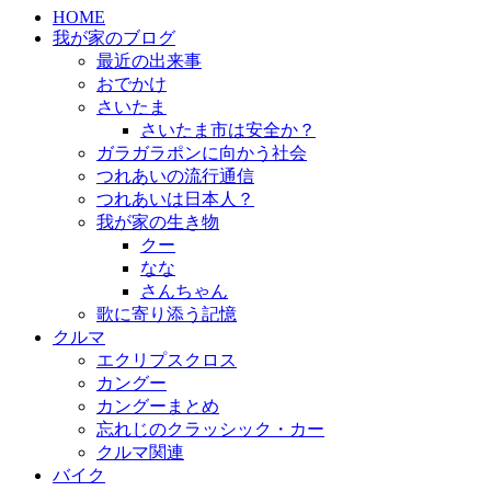
HOME
我が家のブログ
最近の出来事
おでかけ
さいたま
さいたま市は安全か？
ガラガラポンに向かう社会
つれあいの流行通信
つれあいは日本人？
我が家の生き物
クー
なな
さんちゃん
歌に寄り添う記憶
クルマ
エクリプスクロス
カングー
カングーまとめ
忘れじのクラッシック・カー
クルマ関連
バイク