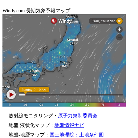
Windy.com 長期気象予報マップ
放射線モニタリング・
原子力規制委員会
地盤-液状化マップ：
地盤情報ナビ
地盤-地層マップ：
国土地理院：土地条件図