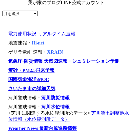
我が家のブログLINE公式アカウント
電力使用状況 リアルタイム速報
地震速報・
Hi-net
ゲリラ豪雨 速報・
XRAIN
気象庁-防災情報
天気図速報・シュミレーション予測
黄砂・PM2.5飛来予報
国際気象海洋iMOC
さいたま市の詳細天気
河川警戒情報・
河川防災情報
河川警戒情報・
河川水位情報
<芝川 に関連する水位観測所のデータ>
芝川第七調整池水
位情報（水位観測所データ）
Wearher News 最新台風進路情報