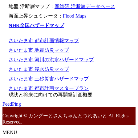
地盤-活断層マップ：
産総研-活断層データベース
海面上昇シュミレータ：
Flood Maps
NHK全国ハザードマップ
さいたま市 都市計画情報マップ
さいたま市 地震防災マップ
さいたま市 河川の洪水ハザードマップ
さいたま市 浸水防災マップ
さいたま市 土砂災害ハザードマップ
さいたま市 都市計画マスタープラン
現状と将来に向けての再開発計画概要
FeedPing
Copyright © カングーとさんちゃんとつれあいと All Rights
Reserved.
MENU