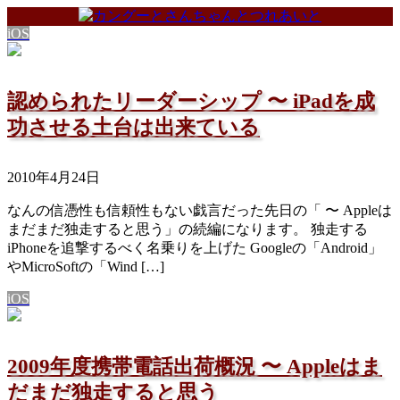
コンテンツへスキップ
ナビゲーションに移動
iOS
認められたリーダーシップ 〜 iPadを成
功させる土台は出来ている
2010年4月24日
なんの信憑性も信頼性もない戯言だった先日の「 〜 Appleは
まだまだ独走すると思う」の続編になります。 独走する
iPhoneを追撃するべく名乗りを上げた Googleの「Android」
やMicroSoftの「Wind […]
iOS
2009年度携帯電話出荷概況 〜 Appleはま
だまだ独走すると思う