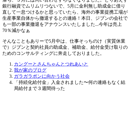
銀行融資でムリムリつないで、5月に金利無し助成金に借り
直して一息つけるかと思っていたら、海外の事業提携工場が
生産事業自体から撤退するとの連絡！本日、ジブンの会社で
も一部の事業撤退をアナウンスいたしました...今年は売上
70％減かなぁ
そんなこともありーで5月中は、仕事そっちのけ（実質休業
で）ジブンと契約社員の助成金、補助金、給付金受け取りの
ためのコンサルティングに奔走しておりました。
カングーとさんちゃんとつれあいと
我が家のブログ
ガラガラポンに向かう社会
「持続化給付金」入金されました〜何の連絡もなく結
局給付まで３週間待った