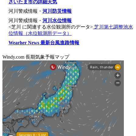
さいたま市の詳細天気
河川警戒情報・
河川防災情報
河川警戒情報・
河川水位情報
<芝川 に関連する水位観測所のデータ>
芝川第七調整池水
位情報（水位観測所データ）
Wearher News 最新台風進路情報
Windy.com 長期気象予報マップ