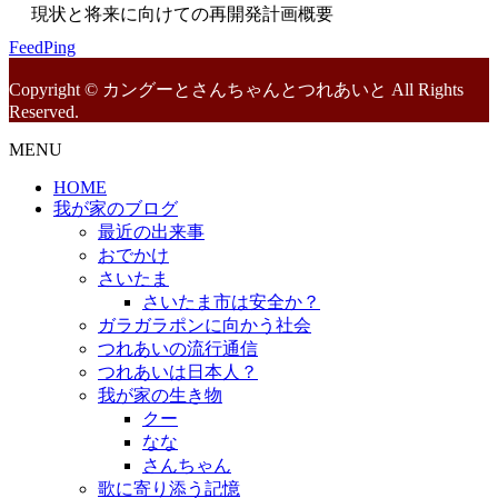
現状と将来に向けての再開発計画概要
FeedPing
Copyright © カングーとさんちゃんとつれあいと All Rights
Reserved.
MENU
HOME
我が家のブログ
最近の出来事
おでかけ
さいたま
さいたま市は安全か？
ガラガラポンに向かう社会
つれあいの流行通信
つれあいは日本人？
我が家の生き物
クー
なな
さんちゃん
歌に寄り添う記憶