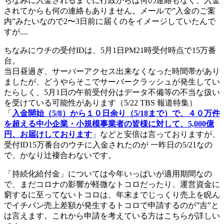
ちなみに入金されるまでに行政からは何の連絡もなく、入金
されてからも何の連絡もありません。メールで”入金のご案
内”みたいなので2〜3日前に届くのをイメージしていたんで
すが....
ちなみにウチの受付IDは、5月1日PM21時受付時点で15万番
台。
当日昼過ぎ、サーバーアクセス出来なくなった時間帯があり
ましたが、どうやらそこでサーバークラッシュが発生してい
たらしく、5月1日の午前受付分はデータ不備等の不当な扱い
を受けている可能性があります（5/22 TBS 報道特集）
「
入金開始（5/8）から１０日余り（5/18まで）で、４０万件
を超える中小企業・小規模事業者の皆様に対して、5,000億
円、お届けしております
」などと安倍は言っておりますが、
受付ID15万番台のウチに入金されたのが 一昨日の5/21なの
で、かなり辻褄合わないです。
「持続化給付金」については今年いっぱいが適用期間なの
で、まだコロナの影響が軽微なトコロだったり、運営資金に
窮するに至ってないトコロは、年末までじっくり売上を睨ん
でイチバン売上差額が発生するトコロで申請するのが”吉”と
は言えます。これから申請を考えている方はこちらが詳しい