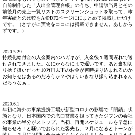
自前制作した「入出金管理台帳」のうち、申請該当月とその
前後月の売上一覧リストのスクリーンショットを取って、昨
年実績との比較をA4PDF2ページににまとめて掲載しただけ
です。（さすがに実物をココには掲載できません。あしから
ずです。）
2020.5.29
持続化給付金の入金案内のハガキが、入金後１週間遅れで送
付されてきました。なにからなにまで遅いです。あと当初切
り捨て扱いだった10万円以下のお金が何時振り込まれるのか
お知らせはあるのだろうか？やはりいきなり振り込まれるん
だろうなぁ...
2020.6.1
年初に海外の事業提携工場が新型コロナの影響で「閉鎖」状
態となり、日本国内での窓口営業を担ってきたジブンの会社
の事業の半分がストップ。当初、再開スケジュールを早急に
知らせろ！と騒いでおられた客先も、２月になるとトーンが
落ち、３月には問い合わせすらなくなりました。とりあえず