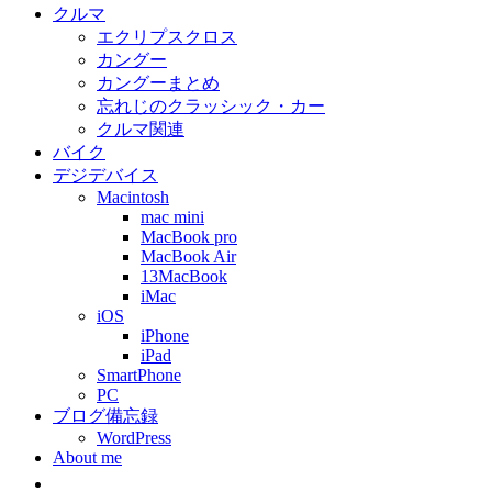
クルマ
エクリプスクロス
カングー
カングーまとめ
忘れじのクラッシック・カー
クルマ関連
バイク
デジデバイス
Macintosh
mac mini
MacBook pro
MacBook Air
13MacBook
iMac
iOS
iPhone
iPad
SmartPhone
PC
ブログ備忘録
WordPress
About me