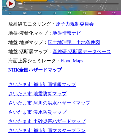
放射線モニタリング・
原子力規制委員会
地盤-液状化マップ：
地盤情報ナビ
地盤-地層マップ：
国土地理院：土地条件図
地盤-活断層マップ：
産総研-活断層データベース
海面上昇シュミレータ：
Flood Maps
NHK全国ハザードマップ
さいたま市 都市計画情報マップ
さいたま市 地震防災マップ
さいたま市 河川の洪水ハザードマップ
さいたま市 浸水防災マップ
さいたま市 土砂災害ハザードマップ
さいたま市 都市計画マスタープラン