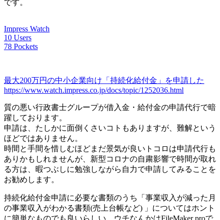
です。
Impress Watch
10 Users
78 Pockets
最大200万円の中小企業向け「持続化給付金」を申請した
https://www.watch.impress.co.jp/docs/topic/1252036.html
質の悪い行政書士グループが借入金・給付金の申請代行で暗
躍しております。
申請は、たしかに面倒くさいコトもありますが、難解という
ほどではありません。
時間と手間を惜しむほどまだ景気が良いトコロは申請代行も
ありかもしれませんが、新型コロナの自粛影響で時間が取れ
る方は、暇つぶしに勉強しながら自力で申請してみることを
お勧めします。
持続化給付金申請に必要な書類のうち「事業収入が減った月
の事業収入がわかる書類(売上台帳など) 」についてはホント
に簡単なものでも良いらしい。ウチなんかはFileMaker proで