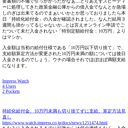
要書類の不備で引っかかったかなぁ....とりあえずスピーディ
ーに処理してきた政策金融公庫からの借入金でなんとか急場
しのぎは出来てるのでまぁいいかとか思っておりましたら本
日「持続化給付金」の入金が確認されました。なんだ結局３
週間も掛かってるじゃないか...とは言えオンライン申請でご
たついて未だ入金されない「特別定額給付金：10万円」より
はマシか。
入金額は当初の給付仕様である「10万円以下切り捨て」で、
支給額算定方法が変更された10万円未満の額については後日
入金されるのでしょう。ウチの場合それでほぼほぼ満額支給
になります。
Impress Watch
4 Users
2 Pockets
持続化給付金、10万円未満も切り捨てずに支給。算定方法見
直し
https://www.watch.impress.co.jp/docs/news/1251474.html