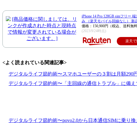
iPhone 14 Pro 128GB simフリ
み （楽天モバイル回線なし） 新
価格：150,900円（税込、送料無料
(2023/9/24時点)
楽天で
<よく読まれている関連記事>
デジタルライフ節約術〜スマホユーザーの３割は月額290
デジタルライフ節約術〜「主回線の通信トラブル」に備えて
デジタルライフ節約術〜povo2.0から日本通信SIMに乗