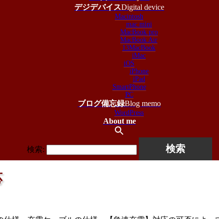
デジデバイス
Digital device
Macintosh
mac mini
MacBook pro
MacBook Air
13MacBook
iMac
iOS
iPhone
iPad
SmartPhone
PC
ブログ備忘録
Blog memo
WordPress
About me
検索:
応