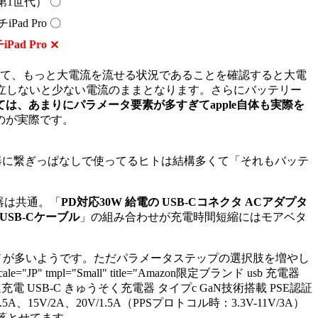
o（第1世代）
〇
iPad Pro
〇
iPad Pro
✕
あって、もっと大電流を流せる状況であることを確認すると大電
成立しないと少ない電流のままとなります。さらにバッテリー
は、あまりにパラメータ要素が多すぎてapple自体も実際を
のが実際です。
器に繋ぎっぱなしで使ってるヒトは結構多くて「それもバッテ
電器は共通。「
PD対応30W 給電の USB-Cコネクタ ACアダプタ
– USB-Cケーブル
」の組み合わせが充電時間短縮にはモアベタ
のモノが多いようです。ただパラメータステップの選択肢を増やし
locale="JP" tmpl="Small" title="Amazon限定ブランド usb 充電器
型 急速充電 USB-C きゅうそく充電器 タイプc GaN技術搭載 PSE認証
、15V/2A、20V/1.5A（PPSプロトコル時：3.3V-11V/3A）
飲落とせてます。