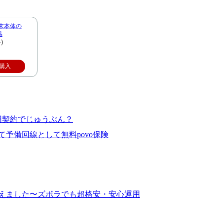
ー 端末本体の
品
)
購入
円契約でじゅうぶん？
予備回線として無料povo保険
り換えました〜ズボラでも超格安・安心運用