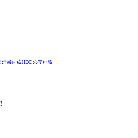
歓談清書内蔵HDDの売れ筋
！