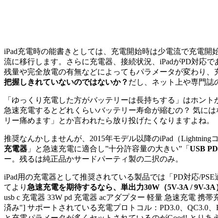
iPad充電時の能書きとしては、充電開始時は少電流で充電開
流に移行します。さらに充電器、接続状況、iPadがPD対
残量や完全放電の有無などによってもパラメータが変わり、
把握しきれていないのではないか？
だし、ネット上や専門誌
「ゆっくり充電した方がバッテリーは長持ちする」はホント
急速充電するとどれくらいバッテリー寿命が縮むの？ 気に
リー痛めます」とか言われたら放り投げたくなりますよね。
推奨なんかしませんが、2015年モデル以降のiPad（Light
充電器
」と急速充電に適合し”十分許容量の大きい”「
USB P
ー。残るは純正品かサードパーティ製の二択のみ。
iPad用の充電器として推奨されている製品では「PD対応/P
てより
急速充電を期待するなら、単出力30W（5V-3A / 9V
usb c 充電器 33W pd 充電器 acアダプター 軽量 急速充電 携帯
済み"] サポートされている充電プロトコル：PD3.0、QC3.0、FCP、A
と充電パラメータが多くセットされているのがGood! とりあ