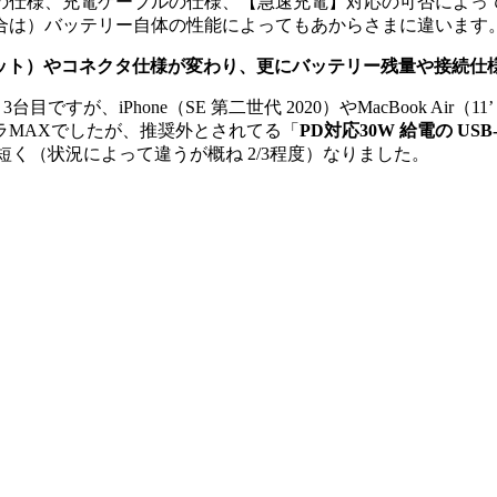
の仕様、充電ケーブルの仕様、【急速充電】対応の可否によっ
合は）バッテリー自体の性能によってもあからさまに違います
ワット）やコネクタ仕様が変わり、更にバッテリー残量や接続仕様
世代 2015)と3台目ですが、iPhone（SE 第二世代 2020）やMacBo
ラMAXでしたが、推奨外とされてる「
PD対応30W 給電の U
く（状況によって違うが概ね 2/3程度）なりました。