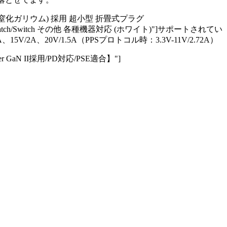
 【GaN III (窒化ガリウム) 採用 超小型 折畳式プラグ
Pro/iWatch/Switch その他 各種機器対応 (ホワイト)"]サポートされてい
5V/2A、20V/1.5A（PPSプロトコル時：3.3V-11V/2.72A）
【Anker GaN II採用/PD対応/PSE適合】"]