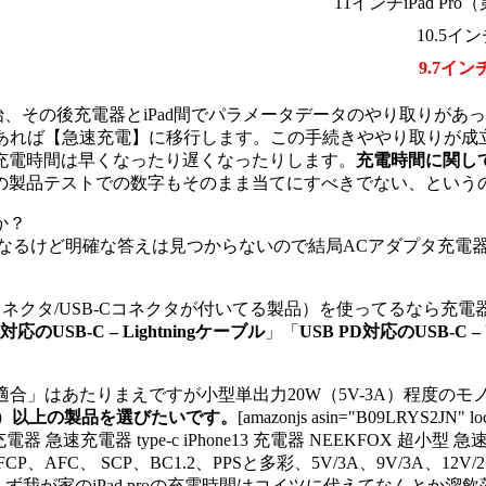
11インチiPad Pr
10.5インチ
9.7インチ
始、その後充電器とiPad間でパラメータデータのやり取りが
応であれば【急速充電】に移行します。この手続きややり取りが
充電時間は早くなったり遅くなったりします。
充電時間に関して
の製品テストでの数字もそのまま当てにすべきでない、という
か？
はなるけど明確な答えは見つからないので結局ACアダプタ充電
ningコネクタ/USB-Cコネクタが付いてる製品）を使ってるなら充
D対応のUSB-C – Lightningケーブル
」「
USB PD対応のUSB-C 
SE適合」はあたりまえですが小型単出力20W（5V-3A）程度
-3A）以上の製品を選びたいです。
[amazonjs asin="B09LRYS2JN" 
充電器 急速充電器 type-c iPhone13 充電器 NEEKFOX 超小
FC、 SCP、BC1.2、PPSと多彩、5V/3A、9V/3A、12V/2.5A
えず我が家のiPad proの充電時間はコイツに代えてなんとか溜