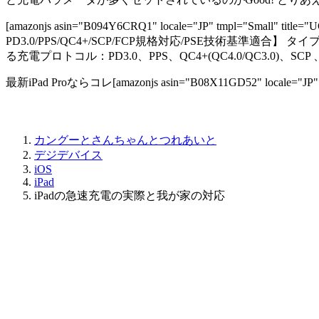
[amazonjs asin="B094Y6CRQ1" locale="JP" tmpl="Sm
PD3.0/PPS/QC4+/SCP/FCP規格対応/PSE技術基準適合】 タイプc 充
る充電プロトコル：PD3.0、PPS、QC4+(QC4.0/QC3.0)、SCP
最新iPad Proならコレ[amazonjs asin="B08X11GD52" locale="JP
カングーとさんちゃんとつれあいと
デジデバイス
iOS
iPad
iPadの急速充電の実際と我が家の対応