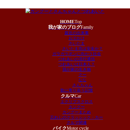
HOME
Top
我が家のブログ
Family
最近の出来事
おでかけ
さいたま
さいたま市は安全か？
ガラガラポンに向かう社会
つれあいの流行通信
つれあいは日本人？
我が家の生き物
クー
なな
さんちゃん
歌に寄り添う記憶
クルマ
Car
エクリプスクロス
カングー
カングーまとめ
忘れじのクラッシック・カー
クルマ関連
バイク
Motor cycle