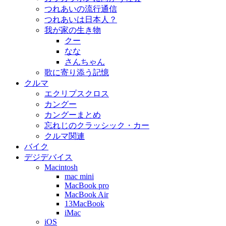
つれあいの流行通信
つれあいは日本人？
我が家の生き物
クー
なな
さんちゃん
歌に寄り添う記憶
クルマ
エクリプスクロス
カングー
カングーまとめ
忘れじのクラッシック・カー
クルマ関連
バイク
デジデバイス
Macintosh
mac mini
MacBook pro
MacBook Air
13MacBook
iMac
iOS