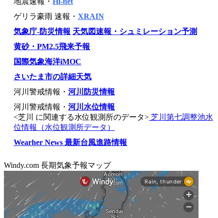
地震速報・
Hi-net
ゲリラ豪雨 速報・
XRAIN
気象庁-防災情報
天気図速報・シュミレーション予測
黄砂・PM2.5飛来予報
国際気象海洋iMOC
さいたま市の詳細天気
河川警戒情報・
河川防災情報
河川警戒情報・
河川水位情報
<芝川 に関連する水位観測所のデータ>
芝川第七調整池水
位情報（水位観測所データ）
Wearher News 最新台風進路情報
Windy.com 長期気象予報マップ