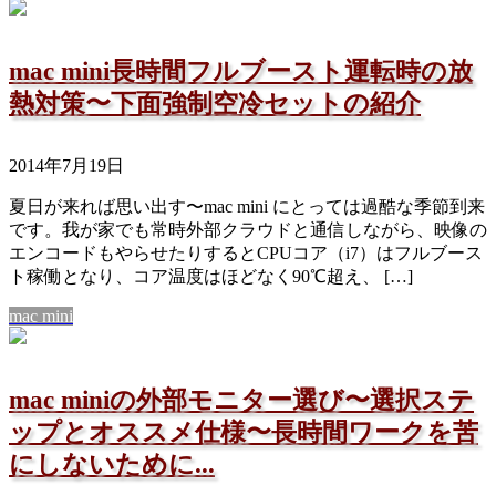
mac mini長時間フルブースト運転時の放
熱対策〜下面強制空冷セットの紹介
2014年7月19日
夏日が来れば思い出す〜mac mini にとっては過酷な季節到来
です。我が家でも常時外部クラウドと通信しながら、映像の
エンコードもやらせたりするとCPUコア（i7）はフルブース
ト稼働となり、コア温度はほどなく90℃超え、 […]
mac mini
mac miniの外部モニター選び〜選択ステ
ップとオススメ仕様〜長時間ワークを苦
にしないために...