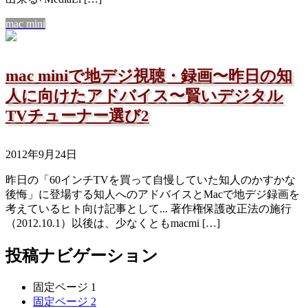
mac mini
mac miniで地デジ視聴・録画〜昨日の知
人に向けたアドバイス〜賢いデジタル
TVチューナー選び2
2012年9月24日
昨日の「60インチTVを買って自慢していた知人のかすかな
後悔」に登場する知人へのアドバイスとMacで地デジ録画を
考えているヒト向け記事として... 著作権保護改正法の施行
（2012.10.1）以後は、少なくともmacmi […]
投稿ナビゲーション
固定ページ
1
固定ページ
2