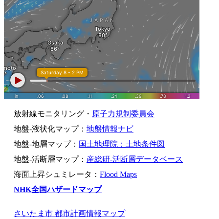
放射線モニタリング・
原子力規制委員会
地盤-液状化マップ：
地盤情報ナビ
地盤-地層マップ：
国土地理院：土地条件図
地盤-活断層マップ：
産総研-活断層データベース
海面上昇シュミレータ：
Flood Maps
NHK全国ハザードマップ
さいたま市 都市計画情報マップ