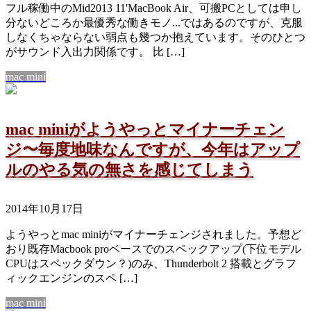
フル稼働中のMid2013 11'MacBook Air、可搬PCとしては申し
分ないどころか最優秀な働きモノ...ではあるのですが、克服
しなくちゃならない弱点も幾つか抱えています。そのひとつ
がサウンド入出力関係です。 比 […]
mac mini
mac miniがようやっとマイナーチェン
ジ〜毎度地味なんですが、今年はアップ
ルのやる気の無さを感じてしまう
2014年10月17日
ようやっとmac miniがマイナーチェンジされました。予想ど
おり既存Macbook proベースでのスペックアップ(下位モデル
CPUはスペックダウン？)のみ、Thunderbolt 2 搭載とグラフ
ィックエンジンのスペ […]
mac mini