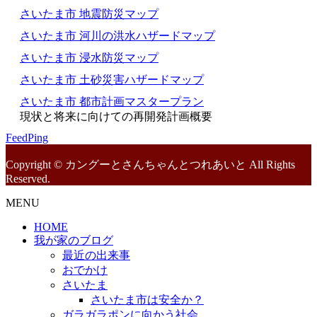
さいたま市 地震防災マップ
さいたま市 河川の洪水ハザードマップ
さいたま市 浸水防災マップ
さいたま市 土砂災害ハザードマップ
さいたま市 都市計画マスタープラン
現状と将来に向けての再開発計画概要
FeedPing
Copyright © カングーとさんちゃんとつれあいと All Rights
Reserved.
MENU
HOME
我が家のブログ
最近の出来事
おでかけ
さいたま
さいたま市は安全か？
ガラガラポンに向かう社会